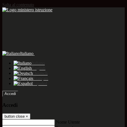
Salta al contenuto
Italiano
Italiano
English
Deutsch
Français
Español
Accedi
Accedi
button close
×
Nome Utente