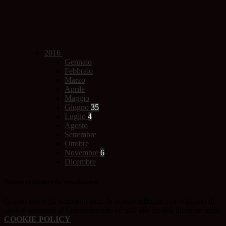
2016
Gennaio
Febbraio
Marzo
Aprile
Maggio
Giugno
35
Luglio
4
Agosto
Settembre
Ottobre
Novembre
6
Dicembre
Nessun contenuto da visualizzare
Questo sito o gli strumenti terzi da questo utilizzati si avvalgono di
cookie necessari al funzionamento ed utili alle finalità illustrate nella
COOKIE POLICY
.