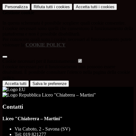
Personalizza
Rifiuta tutti
i cookies
Accetta tutti
i cookies
Gestione cookie
In questa schermata è possibile scegliere quali cookie consentire.
I cookie necessari sono quelli che consentono il funzionamento della
piattaforma e non è possibile disabilitarli.
Per conoscere quali sono i cookie necessari al funzionamento potete
visionare la
COOKIE POLICY
.
Cookie necessari per il funzionamento
I cookie necessari per il funzionamento non possono essere
disabilitati. È possibile consultare l'elenco nella pagina della cookie
policy.
Accetta tutti
Salva le preferenze
Liceo "Chiabrera – Martini"
Contatti
Liceo "Chiabrera – Martini"
Via Caboto, 2 - Savona (SV)
Tel:
019 821277