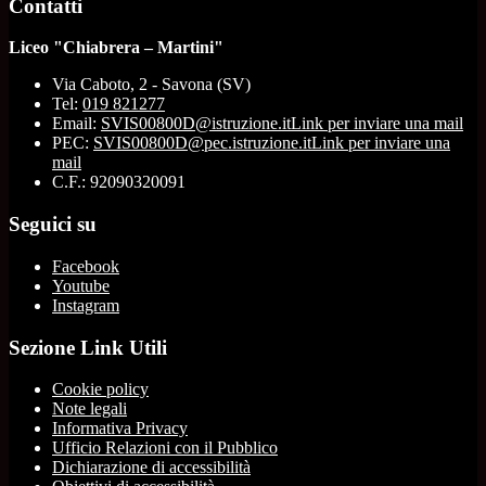
Contatti
Liceo "Chiabrera – Martini"
Via Caboto, 2 - Savona (SV)
Tel:
019 821277
Email:
SVIS00800D@istruzione.it
Link per inviare una mail
PEC:
SVIS00800D@pec.istruzione.it
Link per inviare una
mail
C.F.: 92090320091
Seguici su
Facebook
Youtube
Instagram
Sezione Link Utili
Cookie policy
Note legali
Informativa Privacy
Ufficio Relazioni con il Pubblico
Dichiarazione di accessibilità