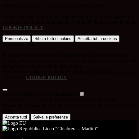
PRENOTAZIONI AULA MAGNA E BIBLIOTECA
Questo sito o gli strumenti terzi da questo utilizzati si avvalgono di
cookie necessari al funzionamento ed utili alle finalità illustrate nella
COOKIE POLICY
.
Personalizza
Rifiuta tutti
i cookies
Accetta tutti
i cookies
Gestione cookie
In questa schermata è possibile scegliere quali cookie consentire.
I cookie necessari sono quelli che consentono il funzionamento della
piattaforma e non è possibile disabilitarli.
Per conoscere quali sono i cookie necessari al funzionamento potete
visionare la
COOKIE POLICY
.
Cookie necessari per il funzionamento
I cookie necessari per il funzionamento non possono essere
disabilitati. È possibile consultare l'elenco nella pagina della cookie
policy.
Accetta tutti
Salva le preferenze
Liceo "Chiabrera – Martini"