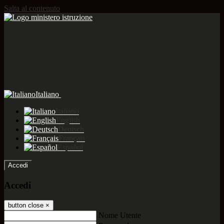
Salta al contenuto
Italiano
Italiano
English
Deutsch
Français
Español
Accedi
Accedi
button close
×
Nome Utente