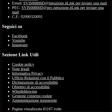
Email:
SVIS00800D@istruzione.it
Link per inviare una mail
PEC:
SVIS00800D@pec.istruzione.it
Link per inviare una
mail
C.F.: 92090320091
Seguici su
Facebook
Youtube
Instagram
Sezione Link Utili
Cookie policy
Note legali
Informativa Privacy
Ufficio Relazioni con il Pubblico
Dichiarazione di accessibilità
Obiettivi di accessibilità
Whistleblowing
Gestione consensi cookie
Amministrazione trasparente
Pagina visualizzata
81167
volte