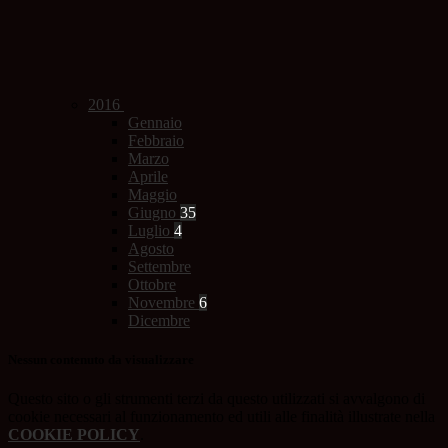
2016
Gennaio
Febbraio
Marzo
Aprile
Maggio
Giugno
35
Luglio
4
Agosto
Settembre
Ottobre
Novembre
6
Dicembre
Nessun contenuto da visualizzare
Questo sito o gli strumenti terzi da questo utilizzati si avvalgono di
cookie necessari al funzionamento ed utili alle finalità illustrate nella
COOKIE POLICY
.