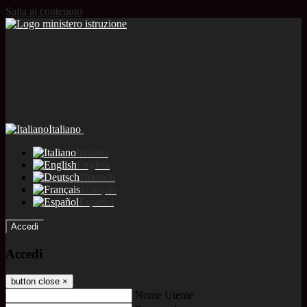
Salta al contenuto
Italiano
Italiano
English
Deutsch
Français
Español
Accedi
Accedi
button close
×
Nome Utente