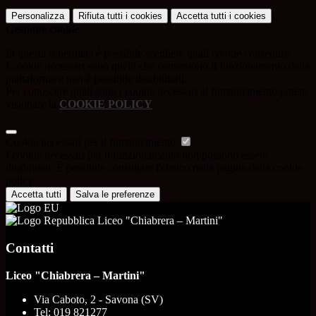
Personalizza
Rifiuta tutti
i cookies
Accetta tutti
i cookies
Gestione cookie
In questa schermata è possibile scegliere quali cookie consentire.
I cookie necessari sono quelli che consentono il funzionamento della
piattaforma e non è possibile disabilitarli.
Per conoscere quali sono i cookie necessari al funzionamento potete
visionare la
COOKIE POLICY
.
Cookie necessari per il funzionamento
I cookie necessari per il funzionamento non possono essere
disabilitati. È possibile consultare l'elenco nella pagina della cookie
policy.
Accetta tutti
Salva le preferenze
Liceo "Chiabrera – Martini"
Contatti
Liceo "Chiabrera – Martini"
Via Caboto, 2 - Savona (SV)
Tel:
019 821277