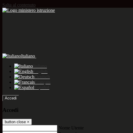
Salta al contenuto
Italiano
Italiano
English
Deutsch
Français
Español
Accedi
Accedi
button close
×
Nome Utente