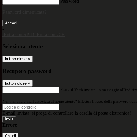
Password
Password dimenticata?
-
Entra con SPID
Entra con CIE
Seleziona utente
button close
×
Recupero password
button close
×
E-mail
Verrà inviato un messaggio all'indirizz
Non hai una e-mail associata al nome utente? Effettua il reset della password tram
E-mail inviata, si prega di controllare la casella di posta elettronica!
Errore
Chiudi