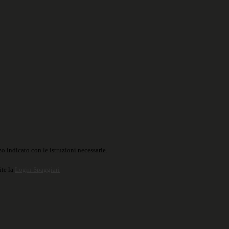
o indicato con le istruzioni necessarie.
ite la
Login Spaggiari