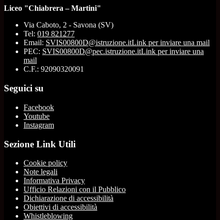
Liceo "Chiabrera – Martini"
Via Caboto, 2 - Savona (SV)
Tel:
019 821277
Email:
SVIS00800D@istruzione.it
Link per inviare una mail
PEC:
SVIS00800D@pec.istruzione.it
Link per inviare una
mail
C.F.: 92090320091
Seguici su
Facebook
Youtube
Instagram
Sezione Link Utili
Cookie policy
Note legali
Informativa Privacy
Ufficio Relazioni con il Pubblico
Dichiarazione di accessibilità
Obiettivi di accessibilità
Whistleblowing