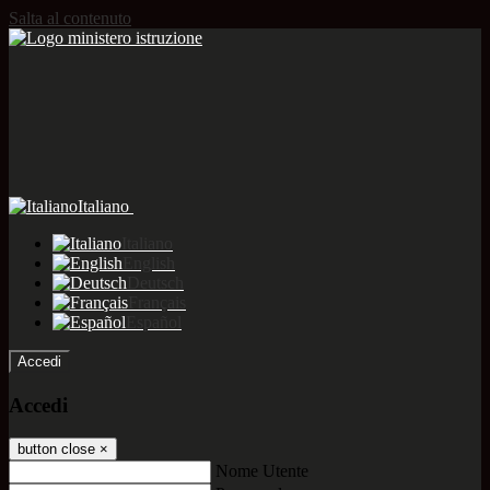
Salta al contenuto
Italiano
Italiano
English
Deutsch
Français
Español
Accedi
Accedi
button close
×
Nome Utente