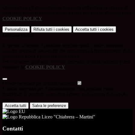
Questo sito o gli strumenti terzi da questo utilizzati si avvalgono di
cookie necessari al funzionamento ed utili alle finalità illustrate nella
COOKIE POLICY
.
Personalizza
Rifiuta tutti
i cookies
Accetta tutti
i cookies
Gestione cookie
In questa schermata è possibile scegliere quali cookie consentire.
I cookie necessari sono quelli che consentono il funzionamento della
piattaforma e non è possibile disabilitarli.
Per conoscere quali sono i cookie necessari al funzionamento potete
visionare la
COOKIE POLICY
.
Cookie necessari per il funzionamento
I cookie necessari per il funzionamento non possono essere
disabilitati. È possibile consultare l'elenco nella pagina della cookie
policy.
Accetta tutti
Salva le preferenze
Liceo "Chiabrera – Martini"
Contatti