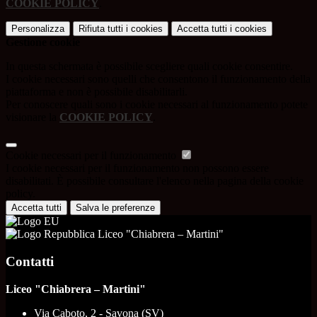
COOKIE POLICY
.
Personalizza
Rifiuta tutti
i cookies
Accetta tutti
i cookies
Gestione cookie
In questa schermata è possibile scegliere quali cookie consentire.
I cookie necessari sono quelli che consentono il funzionamento della
piattaforma e non è possibile disabilitarli.
Per conoscere quali sono i cookie necessari al funzionamento potete
visionare la
COOKIE POLICY
.
Cookie necessari per il funzionamento
I cookie necessari per il funzionamento non possono essere
disabilitati. È possibile consultare l'elenco nella pagina della cookie
policy.
Accetta tutti
Salva le preferenze
Liceo "Chiabrera – Martini"
Contatti
Liceo "Chiabrera – Martini"
Via Caboto, 2 - Savona (SV)