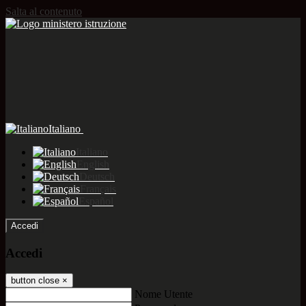
Salta al contenuto
Italiano
Italiano
English
Deutsch
Français
Español
Accedi
Accedi
button close
×
Nome Utente