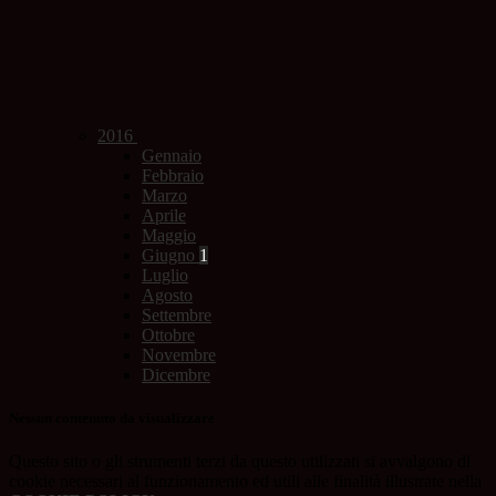
2016
Gennaio
Febbraio
Marzo
Aprile
Maggio
Giugno
1
Luglio
Agosto
Settembre
Ottobre
Novembre
Dicembre
Nessun contenuto da visualizzare
Questo sito o gli strumenti terzi da questo utilizzati si avvalgono di
cookie necessari al funzionamento ed utili alle finalità illustrate nella