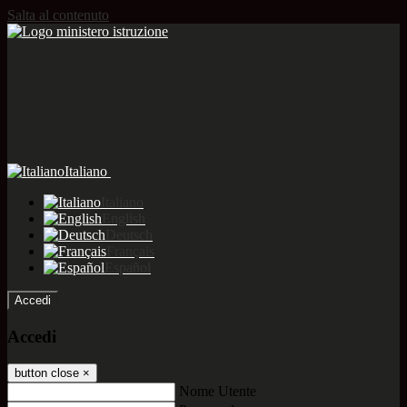
Salta al contenuto
Italiano
Italiano
English
Deutsch
Français
Español
Accedi
Accedi
button close
×
Nome Utente