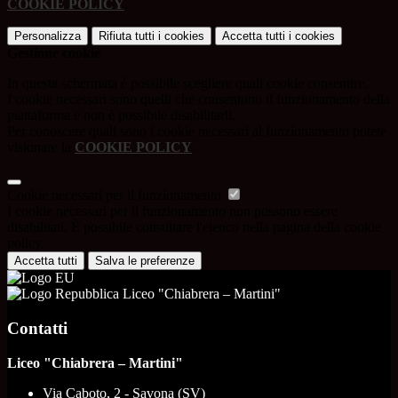
COOKIE POLICY
.
Personalizza
Rifiuta tutti
i cookies
Accetta tutti
i cookies
Gestione cookie
In questa schermata è possibile scegliere quali cookie consentire.
I cookie necessari sono quelli che consentono il funzionamento della
piattaforma e non è possibile disabilitarli.
Per conoscere quali sono i cookie necessari al funzionamento potete
visionare la
COOKIE POLICY
.
Cookie necessari per il funzionamento
I cookie necessari per il funzionamento non possono essere
disabilitati. È possibile consultare l'elenco nella pagina della cookie
policy.
Accetta tutti
Salva le preferenze
Liceo "Chiabrera – Martini"
Contatti
Liceo "Chiabrera – Martini"
Via Caboto, 2 - Savona (SV)