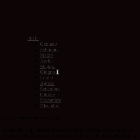
2016
Gennaio
Febbraio
Marzo
Aprile
Maggio
Giugno
1
Luglio
Agosto
Settembre
Ottobre
Novembre
Dicembre
Nessun contenuto da visualizzare
Questo sito o gli strumenti terzi da questo utilizzati si avvalgono di
cookie necessari al funzionamento ed utili alle finalità illustrate nella