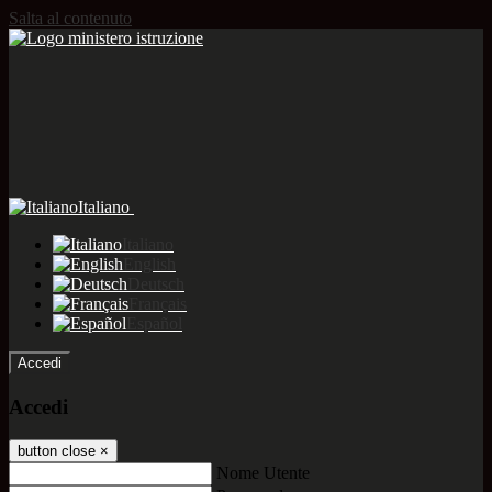
Salta al contenuto
Italiano
Italiano
English
Deutsch
Français
Español
Accedi
Accedi
button close
×
Nome Utente