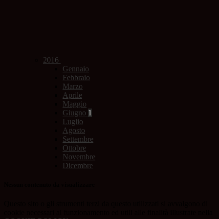
2016
Gennaio
Febbraio
Marzo
Aprile
Maggio
Giugno
1
Luglio
Agosto
Settembre
Ottobre
Novembre
Dicembre
Nessun contenuto da visualizzare
Questo sito o gli strumenti terzi da questo utilizzati si avvalgono di
cookie necessari al funzionamento ed utili alle finalità illustrate nella