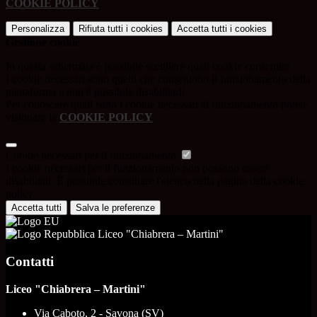
COOKIE POLICY
.
Personalizza
Rifiuta tutti
i cookies
Accetta tutti
i cookies
Gestione cookie
In questa schermata è possibile scegliere quali cookie consentire.
I cookie necessari sono quelli che consentono il funzionamento della
piattaforma e non è possibile disabilitarli.
Per conoscere quali sono i cookie necessari al funzionamento potete
visionare la
COOKIE POLICY
.
Cookie necessari per il funzionamento
I cookie necessari per il funzionamento non possono essere
disabilitati. È possibile consultare l'elenco nella pagina della cookie
policy.
Accetta tutti
Salva le preferenze
Liceo "Chiabrera – Martini"
Contatti
Liceo "Chiabrera – Martini"
Via Caboto, 2 - Savona (SV)