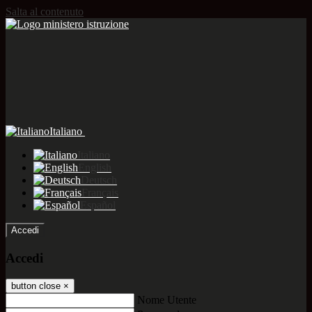
Salta al contenuto
Italiano
Italiano
English
Deutsch
Français
Español
Accedi
Accedi
button close
×
Nome Utente