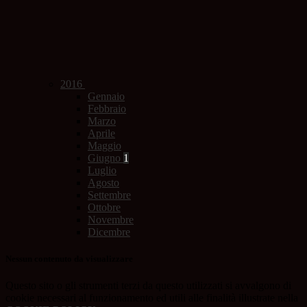
2016
Gennaio
Febbraio
Marzo
Aprile
Maggio
Giugno
1
Luglio
Agosto
Settembre
Ottobre
Novembre
Dicembre
Nessun contenuto da visualizzare
Questo sito o gli strumenti terzi da questo utilizzati si avvalgono di
cookie necessari al funzionamento ed utili alle finalità illustrate nella