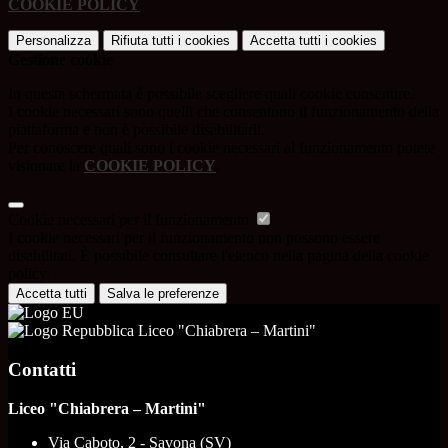
COOKIE POLICY
.
Personalizza
Rifiuta tutti
i cookies
Accetta tutti
i cookies
Gestione cookie
In questa schermata è possibile scegliere quali cookie consentire.
I cookie necessari sono quelli che consentono il funzionamento della
piattaforma e non è possibile disabilitarli.
Per conoscere quali sono i cookie necessari al funzionamento potete
visionare la
COOKIE POLICY
.
Cookie necessari per il funzionamento
I cookie necessari per il funzionamento non possono essere
disabilitati. È possibile consultare l'elenco nella pagina della cookie
policy.
Accetta tutti
Salva le preferenze
Liceo "Chiabrera – Martini"
Contatti
Liceo "Chiabrera – Martini"
Via Caboto, 2 - Savona (SV)