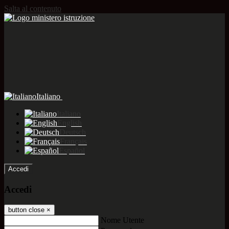
Salta al contenuto
Italiano
Italiano
English
Deutsch
Français
Español
Accedi
Accedi
button close
×
Nome Utente