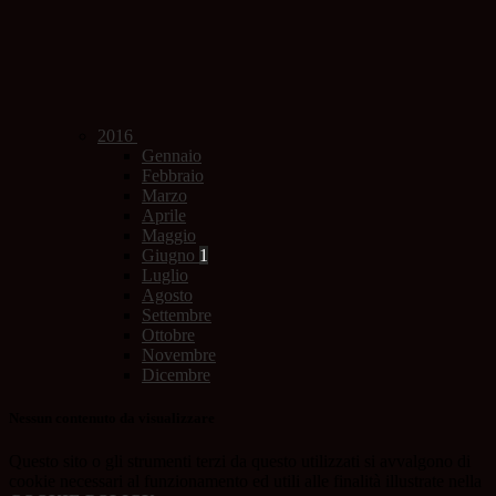
2016
Gennaio
Febbraio
Marzo
Aprile
Maggio
Giugno
1
Luglio
Agosto
Settembre
Ottobre
Novembre
Dicembre
Nessun contenuto da visualizzare
Questo sito o gli strumenti terzi da questo utilizzati si avvalgono di
cookie necessari al funzionamento ed utili alle finalità illustrate nella