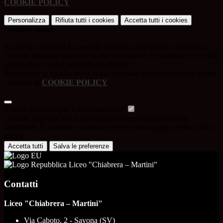
COOKIE POLICY
.
Personalizza
Rifiuta tutti
i cookies
Accetta tutti
i cookies
Gestione cookie
In questa schermata è possibile scegliere quali cookie consentire.
I cookie necessari sono quelli che consentono il funzionamento della
piattaforma e non è possibile disabilitarli.
Per conoscere quali sono i cookie necessari al funzionamento potete
visionare la
COOKIE POLICY
.
Cookie necessari per il funzionamento
I cookie necessari per il funzionamento non possono essere
disabilitati. È possibile consultare l'elenco nella pagina della cookie
policy.
Accetta tutti
Salva le preferenze
Liceo "Chiabrera – Martini"
Contatti
Liceo "Chiabrera – Martini"
Via Caboto, 2 - Savona (SV)