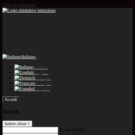
Salta al contenuto
Italiano
Italiano
English
Deutsch
Français
Español
Accedi
Accedi
button close
×
Nome Utente