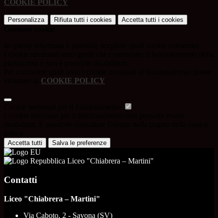
COOKIE POLICY
.
Personalizza
Rifiuta tutti
i cookies
Accetta tutti
i cookies
Gestione cookie
In questa schermata è possibile scegliere quali cookie consentire.
I cookie necessari sono quelli che consentono il funzionamento della
piattaforma e non è possibile disabilitarli.
Per conoscere quali sono i cookie necessari al funzionamento potete
visionare la
COOKIE POLICY
.
Cookie necessari per il funzionamento
I cookie necessari per il funzionamento non possono essere
disabilitati. È possibile consultare l'elenco nella pagina della cookie
policy.
Accetta tutti
Salva le preferenze
Liceo "Chiabrera – Martini"
Contatti
Liceo "Chiabrera – Martini"
Via Caboto, 2 - Savona (SV)