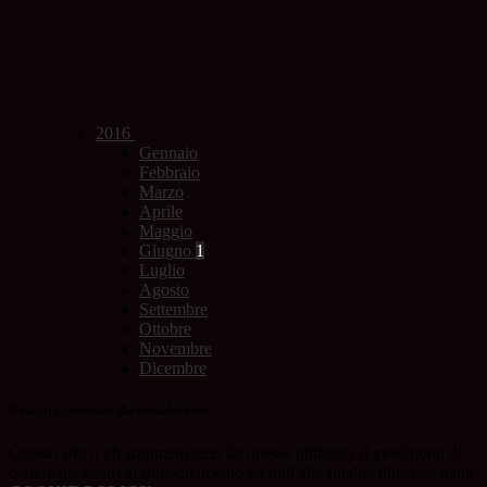
2016
Gennaio
Febbraio
Marzo
Aprile
Maggio
Giugno
1
Luglio
Agosto
Settembre
Ottobre
Novembre
Dicembre
Nessun contenuto da visualizzare
Questo sito o gli strumenti terzi da questo utilizzati si avvalgono di
cookie necessari al funzionamento ed utili alle finalità illustrate nella