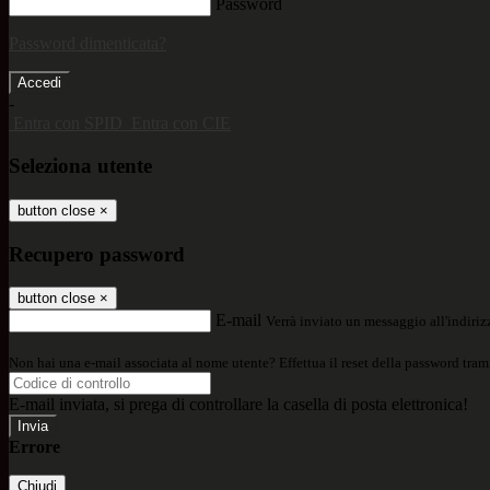
Password
Password dimenticata?
-
Entra con SPID
Entra con CIE
Seleziona utente
button close
×
Recupero password
button close
×
E-mail
Verrà inviato un messaggio all'indirizz
Non hai una e-mail associata al nome utente? Effettua il reset della password tram
E-mail inviata, si prega di controllare la casella di posta elettronica!
Errore
Chiudi