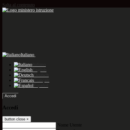
Salta al contenuto
Italiano
Italiano
English
Deutsch
Français
Español
Accedi
Accedi
button close
×
Nome Utente