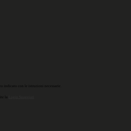
o indicato con le istruzioni necessarie.
ite la
Login Spaggiari