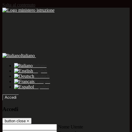
Salta al contenuto
Italiano
Italiano
English
Deutsch
Français
Español
Accedi
Accedi
button close
×
Nome Utente