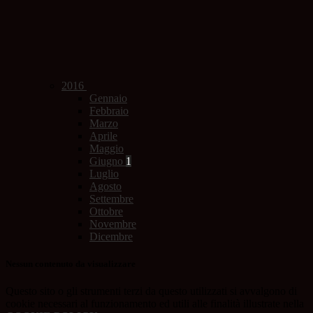
2016
Gennaio
Febbraio
Marzo
Aprile
Maggio
Giugno
1
Luglio
Agosto
Settembre
Ottobre
Novembre
Dicembre
Nessun contenuto da visualizzare
Questo sito o gli strumenti terzi da questo utilizzati si avvalgono di
cookie necessari al funzionamento ed utili alle finalità illustrate nella