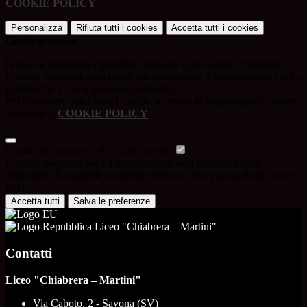
COOKIE POLICY
.
Personalizza
Rifiuta tutti
i cookies
Accetta tutti
i cookies
Gestione cookie
In questa schermata è possibile scegliere quali cookie consentire.
I cookie necessari sono quelli che consentono il funzionamento della
piattaforma e non è possibile disabilitarli.
Per conoscere quali sono i cookie necessari al funzionamento potete
visionare la
COOKIE POLICY
.
Cookie necessari per il funzionamento
I cookie necessari per il funzionamento non possono essere
disabilitati. È possibile consultare l'elenco nella pagina della cookie
policy.
Accetta tutti
Salva le preferenze
Liceo "Chiabrera – Martini"
Contatti
Liceo "Chiabrera – Martini"
Via Caboto, 2 - Savona (SV)