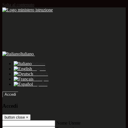
Salta al contenuto
Italiano
Italiano
English
Deutsch
Français
Español
Accedi
Accedi
button close
×
Nome Utente