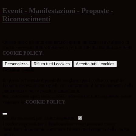
Eventi - Manifestazioni - Proposte -
Riconoscimenti
Questo sito o gli strumenti terzi da questo utilizzati si avvalgono di
cookie necessari al funzionamento ed utili alle finalità illustrate nella
COOKIE POLICY
.
Personalizza
Rifiuta tutti
i cookies
Accetta tutti
i cookies
Gestione cookie
In questa schermata è possibile scegliere quali cookie consentire.
I cookie necessari sono quelli che consentono il funzionamento della
piattaforma e non è possibile disabilitarli.
Per conoscere quali sono i cookie necessari al funzionamento potete
visionare la
COOKIE POLICY
.
Cookie necessari per il funzionamento
I cookie necessari per il funzionamento non possono essere
disabilitati. È possibile consultare l'elenco nella pagina della cookie
policy.