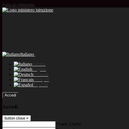
Salta al contenuto
Italiano
Italiano
English
Deutsch
Français
Español
Accedi
Accedi
button close
×
Nome Utente