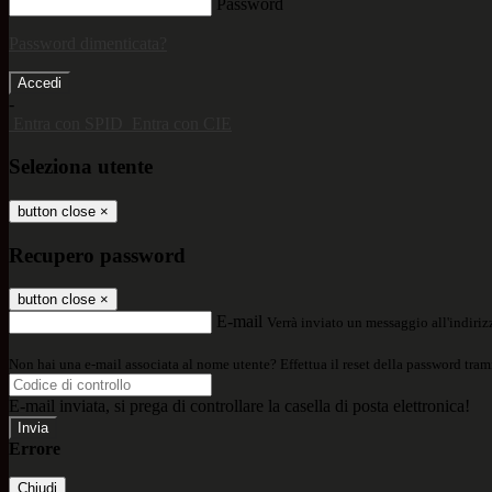
Password
Password dimenticata?
-
Entra con SPID
Entra con CIE
Seleziona utente
button close
×
Recupero password
button close
×
E-mail
Verrà inviato un messaggio all'indirizz
Non hai una e-mail associata al nome utente? Effettua il reset della password tram
E-mail inviata, si prega di controllare la casella di posta elettronica!
Errore
Chiudi