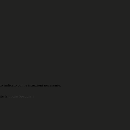
o indicato con le istruzioni necessarie.
ite la
Login Spaggiari