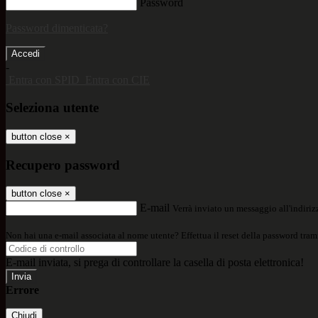
Password
Password dimenticata?
-
Entra con SPID
Entra con CIE
Seleziona utente
button close
×
Recupero password
button close
×
E-mail
Verrà inviato un messaggio all'indirizz
Non hai una e-mail associata al nome utente? Effettua il reset della password tram
E-mail inviata, si prega di controllare la casella di posta elettronica!
Errore
Chiudi