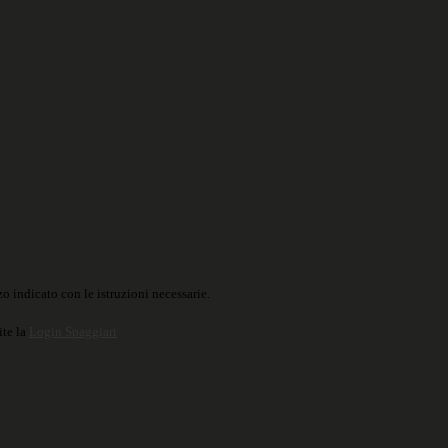
o indicato con le istruzioni necessarie.
ite la
Login Spaggiari