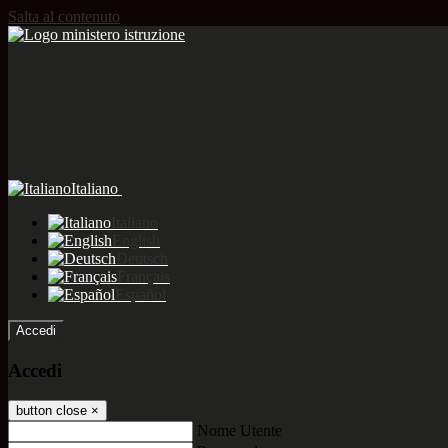
Salta al contenuto
Italiano
Italiano
English
Deutsch
Français
Español
Accedi
Accedi
button close
×
Nome Utente