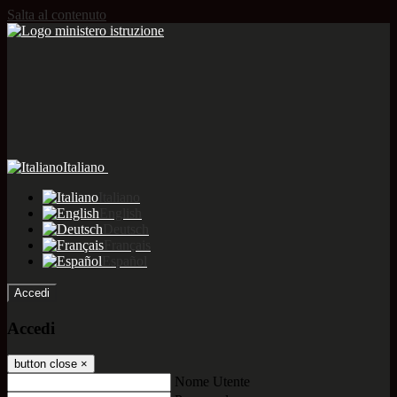
Salta al contenuto
Italiano
Italiano
English
Deutsch
Français
Español
Accedi
Accedi
button close
×
Nome Utente