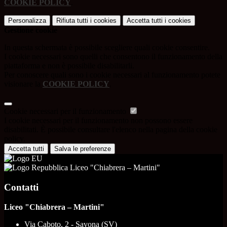
COOKIE POLICY
.
Personalizza
Rifiuta tutti
i cookies
Accetta tutti
i cookies
Gestione cookie
In questa schermata è possibile scegliere quali cookie consentire.
I cookie necessari sono quelli che consentono il funzionamento della
piattaforma e non è possibile disabilitarli.
Per conoscere quali sono i cookie necessari al funzionamento potete
visionare la
COOKIE POLICY
.
Cookie necessari per il funzionamento
I cookie necessari per il funzionamento non possono essere
disabilitati. È possibile consultare l'elenco nella pagina della cookie
policy.
Accetta tutti
Salva le preferenze
Liceo "Chiabrera – Martini"
Contatti
Liceo "Chiabrera – Martini"
Via Caboto, 2 - Savona (SV)