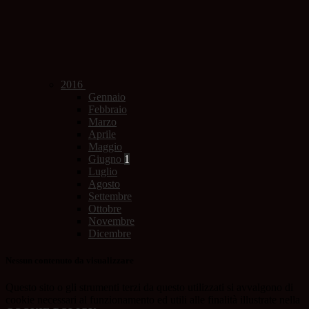
2016
Gennaio
Febbraio
Marzo
Aprile
Maggio
Giugno
1
Luglio
Agosto
Settembre
Ottobre
Novembre
Dicembre
Nessun contenuto da visualizzare
Questo sito o gli strumenti terzi da questo utilizzati si avvalgono di
cookie necessari al funzionamento ed utili alle finalità illustrate nella