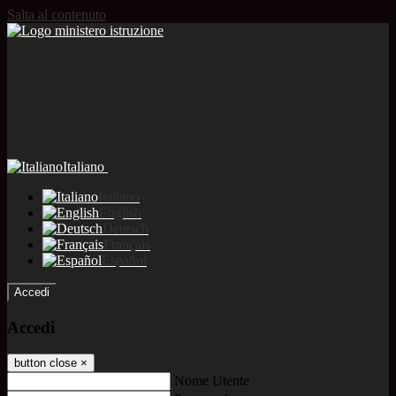
Salta al contenuto
Italiano
Italiano
English
Deutsch
Français
Español
Accedi
Accedi
button close
×
Nome Utente