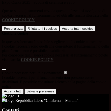
Expo Osaka 2025 - Scuola di ceramica e vetro
Questo sito o gli strumenti terzi da questo utilizzati si avvalgono di
cookie necessari al funzionamento ed utili alle finalità illustrate nella
COOKIE POLICY
.
Personalizza
Rifiuta tutti
i cookies
Accetta tutti
i cookies
Gestione cookie
In questa schermata è possibile scegliere quali cookie consentire.
I cookie necessari sono quelli che consentono il funzionamento della
piattaforma e non è possibile disabilitarli.
Per conoscere quali sono i cookie necessari al funzionamento potete
visionare la
COOKIE POLICY
.
Cookie necessari per il funzionamento
I cookie necessari per il funzionamento non possono essere
disabilitati. È possibile consultare l'elenco nella pagina della cookie
policy.
Accetta tutti
Salva le preferenze
Liceo "Chiabrera – Martini"
Contatti