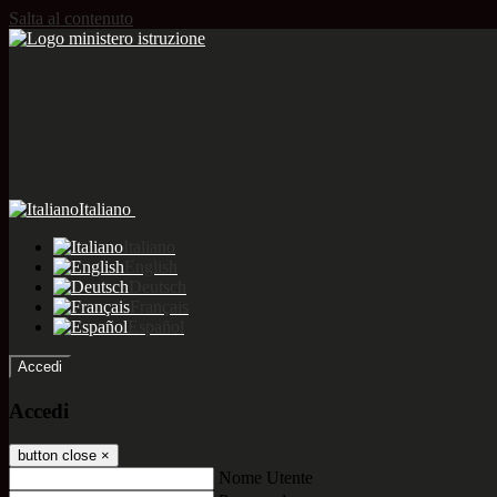
Salta al contenuto
Italiano
Italiano
English
Deutsch
Français
Español
Accedi
Accedi
button close
×
Nome Utente