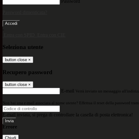
Password
Password dimenticata?
-
Entra con SPID
Entra con CIE
Seleziona utente
button close
×
Recupero password
button close
×
E-mail
Verrà inviato un messaggio all'indirizz
Non hai una e-mail associata al nome utente? Effettua il reset della password tram
E-mail inviata, si prega di controllare la casella di posta elettronica!
Errore
Chiudi