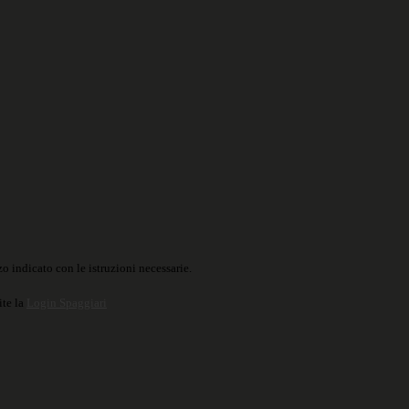
o indicato con le istruzioni necessarie.
ite la
Login Spaggiari