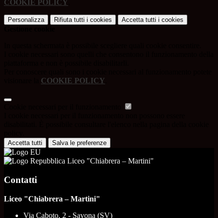
COOKIE POLICY
.
Personalizza
Rifiuta tutti
i cookies
Accetta tutti
i cookies
Gestione cookie
In questa schermata è possibile scegliere quali cookie consentire.
I cookie necessari sono quelli che consentono il funzionamento della
piattaforma e non è possibile disabilitarli.
Per conoscere quali sono i cookie necessari al funzionamento potete
visionare la
COOKIE POLICY
.
Cookie necessari per il funzionamento
I cookie necessari per il funzionamento non possono essere
disabilitati. È possibile consultare l'elenco nella pagina della cookie
policy.
Accetta tutti
Salva le preferenze
Liceo "Chiabrera – Martini"
Contatti
Liceo "Chiabrera – Martini"
Via Caboto, 2 - Savona (SV)