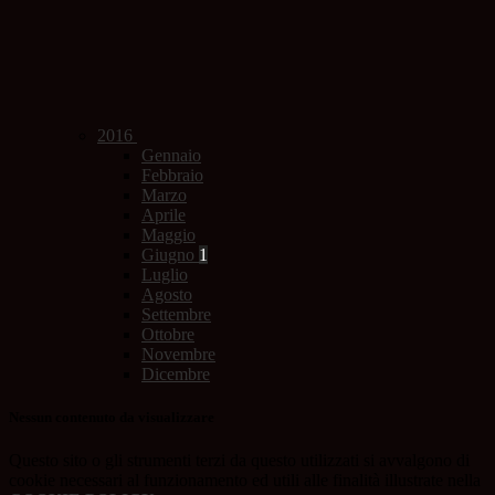
2016
Gennaio
Febbraio
Marzo
Aprile
Maggio
Giugno
1
Luglio
Agosto
Settembre
Ottobre
Novembre
Dicembre
Nessun contenuto da visualizzare
Questo sito o gli strumenti terzi da questo utilizzati si avvalgono di
cookie necessari al funzionamento ed utili alle finalità illustrate nella