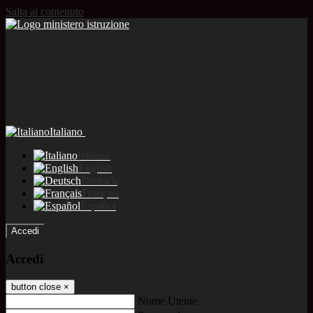
Salta al contenuto
Italiano
Italiano
English
Deutsch
Français
Español
Accedi
Accedi
button close
×
Nome Utente