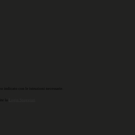
o indicato con le istruzioni necessarie.
ite la
Login Spaggiari