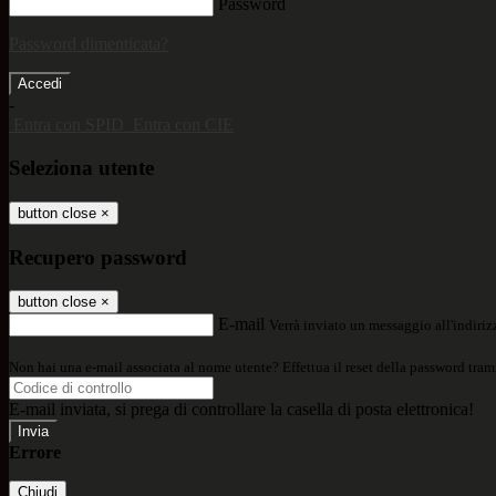
Password
Password dimenticata?
-
Entra con SPID
Entra con CIE
Seleziona utente
button close
×
Recupero password
button close
×
E-mail
Verrà inviato un messaggio all'indirizz
Non hai una e-mail associata al nome utente? Effettua il reset della password tram
E-mail inviata, si prega di controllare la casella di posta elettronica!
Errore
Chiudi