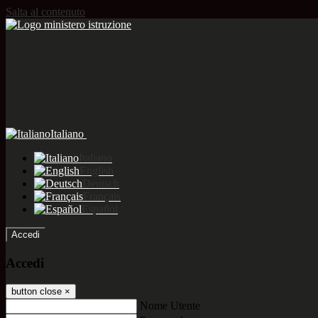
Salta al contenuto
Italiano
Italiano
English
Deutsch
Français
Español
Accedi
Accedi
button close
×
Nome Utente