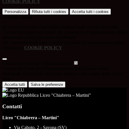
COOKIE POLICY
.
Personalizza
Rifiuta tutti
i cookies
Accetta tutti
i cookies
Gestione cookie
In questa schermata è possibile scegliere quali cookie consentire.
I cookie necessari sono quelli che consentono il funzionamento della
piattaforma e non è possibile disabilitarli.
Per conoscere quali sono i cookie necessari al funzionamento potete
visionare la
COOKIE POLICY
.
Cookie necessari per il funzionamento
I cookie necessari per il funzionamento non possono essere
disabilitati. È possibile consultare l'elenco nella pagina della cookie
policy.
Accetta tutti
Salva le preferenze
Liceo "Chiabrera – Martini"
Contatti
Liceo "Chiabrera – Martini"
Via Caboto, 2 - Savona (SV)