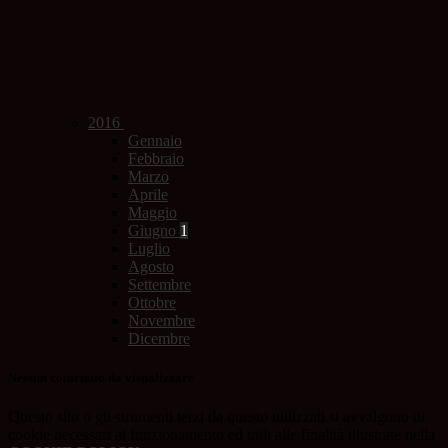
2016
Gennaio
Febbraio
Marzo
Aprile
Maggio
Giugno
1
Luglio
Agosto
Settembre
Ottobre
Novembre
Dicembre
Nessun contenuto da visualizzare
Questo sito o gli strumenti terzi da questo utilizzati si avvalgono di
cookie necessari al funzionamento ed utili alle finalità illustrate nella