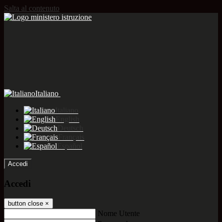
Salta al contenuto
Italiano
Italiano
English
Deutsch
Français
Español
Accedi
Accedi
button close
×
Nome Utente