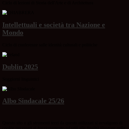
Ciclo di lezioni di Storia dell'Arte e di Architettura
Intellettuali e società tra Nazione e
Mondo
Ciclo di conferenze sulle identità culturali e politiche
Dublin 2025
Soggiorni linguistici
Albo Sindacale 25/26
Questo sito o gli strumenti terzi da questo utilizzati si avvalgono di
cookie necessari al funzionamento ed utili alle finalità illustrate nella