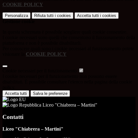
COOKIE POLICY
.
Personalizza
Rifiuta tutti
i cookies
Accetta tutti
i cookies
Gestione cookie
In questa schermata è possibile scegliere quali cookie consentire.
I cookie necessari sono quelli che consentono il funzionamento della
piattaforma e non è possibile disabilitarli.
Per conoscere quali sono i cookie necessari al funzionamento potete
visionare la
COOKIE POLICY
.
Cookie necessari per il funzionamento
I cookie necessari per il funzionamento non possono essere
disabilitati. È possibile consultare l'elenco nella pagina della cookie
policy.
Accetta tutti
Salva le preferenze
Liceo "Chiabrera – Martini"
Contatti
Liceo "Chiabrera – Martini"