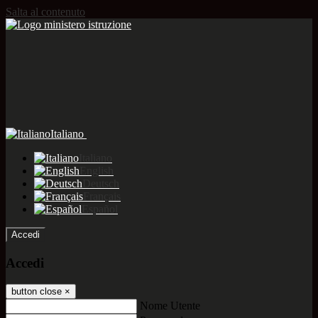
Salta al contenuto
Italiano
Italiano
English
Deutsch
Français
Español
Accedi
Accedi
button close
×
Nome Utente