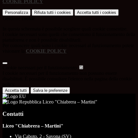
COOKIE POLICY
.
Personalizza
Rifiuta tutti
i cookies
Accetta tutti
i cookies
Gestione cookie
In questa schermata è possibile scegliere quali cookie consentire.
I cookie necessari sono quelli che consentono il funzionamento della
piattaforma e non è possibile disabilitarli.
Per conoscere quali sono i cookie necessari al funzionamento potete
visionare la
COOKIE POLICY
.
Cookie necessari per il funzionamento
I cookie necessari per il funzionamento non possono essere
disabilitati. È possibile consultare l'elenco nella pagina della cookie
policy.
Accetta tutti
Salva le preferenze
Liceo "Chiabrera – Martini"
Contatti
Liceo "Chiabrera – Martini"
Via Caboto, 2 - Savona (SV)