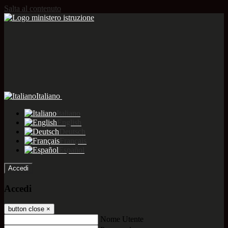
Salta al contenuto
Italiano
Italiano
English
Deutsch
Français
Español
Accedi
Accedi
button close
×
Nome Utente