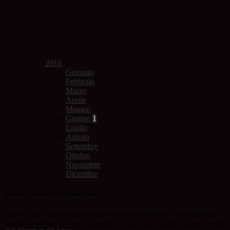
2016
Gennaio
Febbraio
Marzo
Aprile
Maggio
Giugno
1
Luglio
Agosto
Settembre
Ottobre
Novembre
Dicembre
Nessun contenuto da visualizzare
Questo sito o gli strumenti terzi da questo utilizzati si avvalgono di
cookie necessari al funzionamento ed utili alle finalità illustrate nella