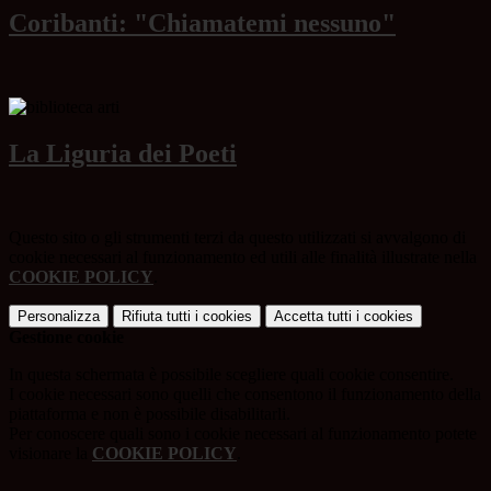
Coribanti: "Chiamatemi nessuno"
La Liguria dei Poeti
Questo sito o gli strumenti terzi da questo utilizzati si avvalgono di
cookie necessari al funzionamento ed utili alle finalità illustrate nella
COOKIE POLICY
.
Personalizza
Rifiuta tutti
i cookies
Accetta tutti
i cookies
Gestione cookie
In questa schermata è possibile scegliere quali cookie consentire.
I cookie necessari sono quelli che consentono il funzionamento della
piattaforma e non è possibile disabilitarli.
Per conoscere quali sono i cookie necessari al funzionamento potete
visionare la
COOKIE POLICY
.