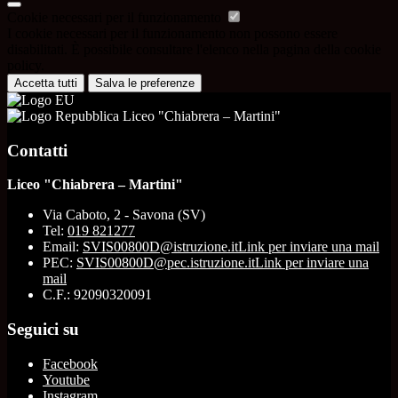
Cookie necessari per il funzionamento
I cookie necessari per il funzionamento non possono essere
disabilitati. È possibile consultare l'elenco nella pagina della cookie
policy.
Accetta tutti
Salva le preferenze
Liceo "Chiabrera – Martini"
Contatti
Liceo "Chiabrera – Martini"
Via Caboto, 2 - Savona (SV)
Tel:
019 821277
Email:
SVIS00800D@istruzione.it
Link per inviare una mail
PEC:
SVIS00800D@pec.istruzione.it
Link per inviare una
mail
C.F.: 92090320091
Seguici su
Facebook
Youtube
Instagram