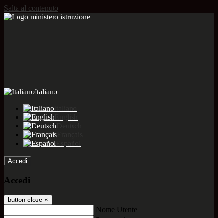
Salta al contenuto
Italiano
Italiano
English
Deutsch
Français
Español
Accedi
Accedi
button close
×
Nome Utente