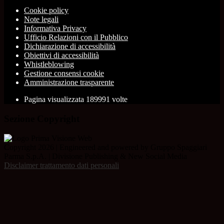
Cookie policy
Note legali
Informativa Privacy
Ufficio Relazioni con il Pubblico
Dichiarazione di accessibilità
Obiettivi di accessibilità
Whistleblowing
Gestione consensi cookie
Amministrazione trasparente
Pagina visualizzata
189991
volte
Sezione Copyright
Copyright 2026 | Engineered and powered by Gruppo Spaggiari
Parma S.p.A. | Divisione Publishing & New Social Media
Disclaimer trattamento dati personali