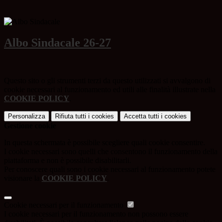
Albo Sindacale 26-27
Questo sito o gli strumenti terzi da questo utilizzati si avvalgono di
cookie necessari al funzionamento ed utili alle finalità illustrate nella
COOKIE POLICY
.
Personalizza
Rifiuta tutti
i cookies
Accetta tutti
i cookies
Gestione cookie
In questa schermata è possibile scegliere quali cookie consentire.
I cookie necessari sono quelli che consentono il funzionamento della
piattaforma e non è possibile disabilitarli.
Per conoscere quali sono i cookie necessari al funzionamento potete
visionare la
COOKIE POLICY
.
Cookie necessari per il funzionamento
I cookie necessari per il funzionamento non possono essere