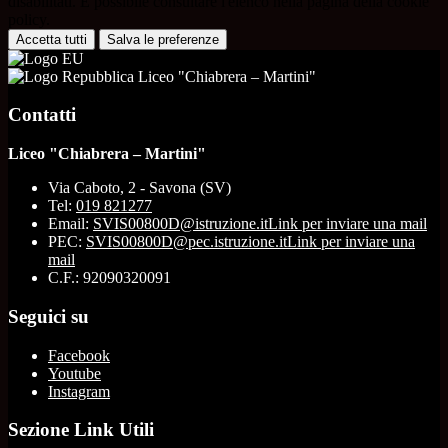
disabilitati. È possibile consultare l'elenco nella pagina della cookie
policy.
Accetta tutti
Salva le preferenze
Liceo "Chiabrera – Martini"
Contatti
Liceo "Chiabrera – Martini"
Via Caboto, 2 - Savona (SV)
Tel:
019 821277
Email:
SVIS00800D@istruzione.it
Link per inviare una mail
PEC:
SVIS00800D@pec.istruzione.it
Link per inviare una
mail
C.F.: 92090320091
Seguici su
Facebook
Youtube
Instagram
Sezione Link Utili