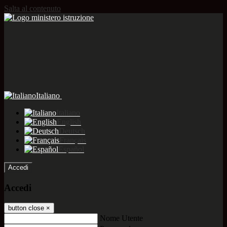
Salta al contenuto
Italiano
Italiano
English
Deutsch
Français
Español
Accedi
Accedi
button close
×
Nome Utente