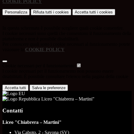
COOKIE POLICY
.
Personalizza
Rifiuta tutti
i cookies
Accetta tutti
i cookies
Gestione cookie
In questa schermata è possibile scegliere quali cookie consentire.
I cookie necessari sono quelli che consentono il funzionamento della
piattaforma e non è possibile disabilitarli.
Per conoscere quali sono i cookie necessari al funzionamento potete
visionare la
COOKIE POLICY
.
Cookie necessari per il funzionamento
I cookie necessari per il funzionamento non possono essere
disabilitati. È possibile consultare l'elenco nella pagina della cookie
policy.
Accetta tutti
Salva le preferenze
Liceo "Chiabrera – Martini"
Contatti
Liceo "Chiabrera – Martini"
Via Caboto, 2 - Savona (SV)