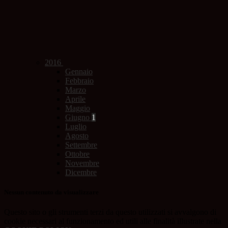
2016
Gennaio
Febbraio
Marzo
Aprile
Maggio
Giugno
1
Luglio
Agosto
Settembre
Ottobre
Novembre
Dicembre
Nessun contenuto da visualizzare
Questo sito o gli strumenti terzi da questo utilizzati si avvalgono di
cookie necessari al funzionamento ed utili alle finalità illustrate nella