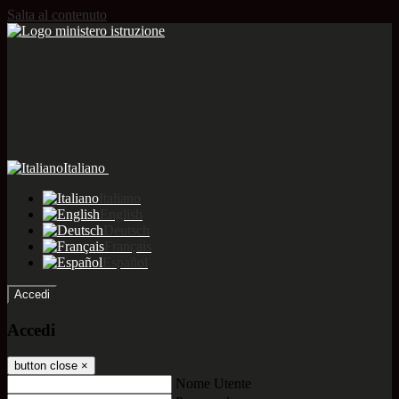
Salta al contenuto
Italiano
Italiano
English
Deutsch
Français
Español
Accedi
Accedi
button close
×
Nome Utente