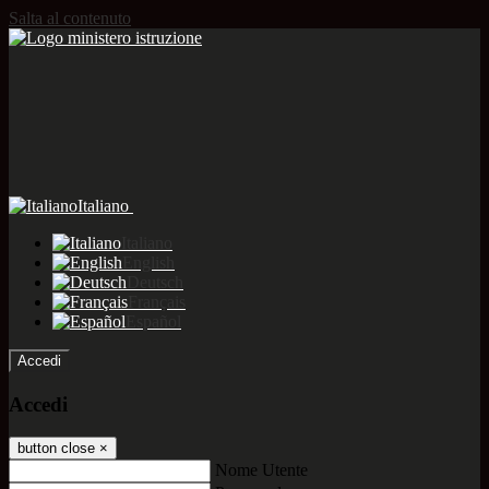
Salta al contenuto
Italiano
Italiano
English
Deutsch
Français
Español
Accedi
Accedi
button close
×
Nome Utente