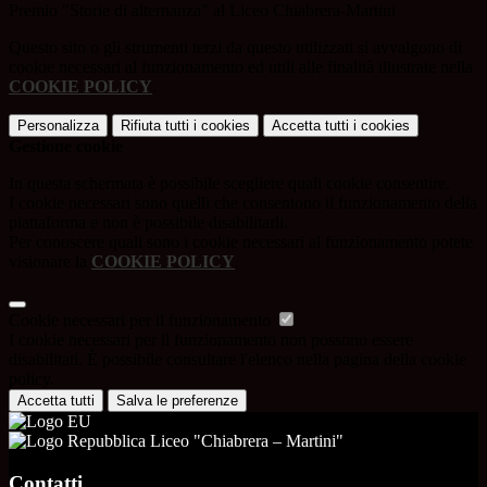
Premio "Storie di alternanza" al Liceo Chiabrera-Martini
Questo sito o gli strumenti terzi da questo utilizzati si avvalgono di
cookie necessari al funzionamento ed utili alle finalità illustrate nella
COOKIE POLICY
.
Personalizza
Rifiuta tutti
i cookies
Accetta tutti
i cookies
Gestione cookie
In questa schermata è possibile scegliere quali cookie consentire.
I cookie necessari sono quelli che consentono il funzionamento della
piattaforma e non è possibile disabilitarli.
Per conoscere quali sono i cookie necessari al funzionamento potete
visionare la
COOKIE POLICY
.
Cookie necessari per il funzionamento
I cookie necessari per il funzionamento non possono essere
disabilitati. È possibile consultare l'elenco nella pagina della cookie
policy.
Accetta tutti
Salva le preferenze
Liceo "Chiabrera – Martini"
Contatti