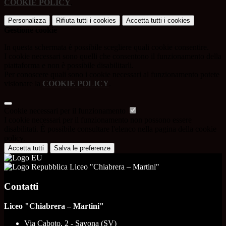
COOKIE POLICY
.
Personalizza
Rifiuta tutti
i cookies
Accetta tutti
i cookies
Gestione cookie
In questa schermata è possibile scegliere quali cookie consentire.
I cookie necessari sono quelli che consentono il funzionamento della
piattaforma e non è possibile disabilitarli.
Per conoscere quali sono i cookie necessari al funzionamento potete
visionare la
COOKIE POLICY
.
Cookie necessari per il funzionamento
I cookie necessari per il funzionamento non possono essere
disabilitati. È possibile consultare l'elenco nella pagina della cookie
policy.
Accetta tutti
Salva le preferenze
Liceo "Chiabrera – Martini"
Contatti
Liceo "Chiabrera – Martini"
Via Caboto, 2 - Savona (SV)