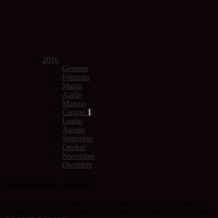
2016
Gennaio
Febbraio
Marzo
Aprile
Maggio
Giugno
1
Luglio
Agosto
Settembre
Ottobre
Novembre
Dicembre
Nessun contenuto da visualizzare
Questo sito o gli strumenti terzi da questo utilizzati si avvalgono di
cookie necessari al funzionamento ed utili alle finalità illustrate nella