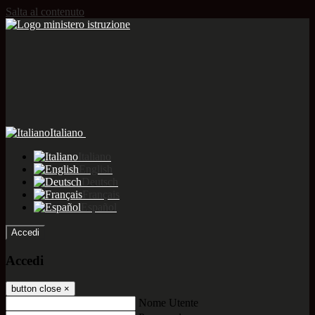
Salta al contenuto
Italiano
Italiano
English
Deutsch
Français
Español
Accedi
Accedi
button close
×
Nome Utente