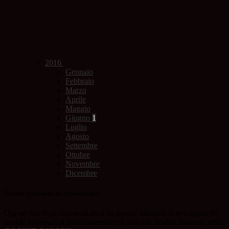
2016
Gennaio
Febbraio
Marzo
Aprile
Maggio
Giugno
1
Luglio
Agosto
Settembre
Ottobre
Novembre
Dicembre
Nessun contenuto da visualizzare
Questo sito o gli strumenti terzi da questo utilizzati si avvalgono di
cookie necessari al funzionamento ed utili alle finalità illustrate nella