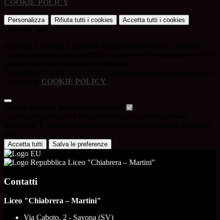
COOKIE POLICY
.
Personalizza
Rifiuta tutti
i cookies
Accetta tutti
i cookies
Gestione cookie
In questa schermata è possibile scegliere quali cookie consentire.
I cookie necessari sono quelli che consentono il funzionamento della
piattaforma e non è possibile disabilitarli.
Per conoscere quali sono i cookie necessari al funzionamento potete
visionare la
COOKIE POLICY
.
Cookie necessari per il funzionamento
I cookie necessari per il funzionamento non possono essere
disabilitati. È possibile consultare l'elenco nella pagina della cookie
policy.
Accetta tutti
Salva le preferenze
Liceo "Chiabrera – Martini"
Contatti
Liceo "Chiabrera – Martini"
Via Caboto, 2 - Savona (SV)