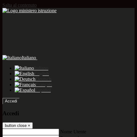
Salta al contenuto
Italiano
Italiano
English
Deutsch
Français
Español
Accedi
Accedi
button close
×
Nome Utente