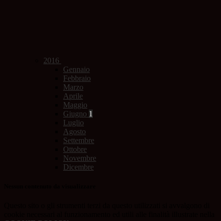
2016
Gennaio
Febbraio
Marzo
Aprile
Maggio
Giugno
1
Luglio
Agosto
Settembre
Ottobre
Novembre
Dicembre
Nessun contenuto da visualizzare
Questo sito o gli strumenti terzi da questo utilizzati si avvalgono di
cookie necessari al funzionamento ed utili alle finalità illustrate nella