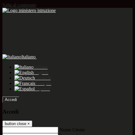
Salta al contenuto
Italiano
Italiano
English
Deutsch
Français
Español
Accedi
Accedi
button close
×
Nome Utente