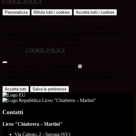
COOKIE POLICY
.
Personalizza
Rifiuta tutti
i cookies
Accetta tutti
i cookies
Gestione cookie
In questa schermata è possibile scegliere quali cookie consentire.
I cookie necessari sono quelli che consentono il funzionamento della
piattaforma e non è possibile disabilitarli.
Per conoscere quali sono i cookie necessari al funzionamento potete
visionare la
COOKIE POLICY
.
Cookie necessari per il funzionamento
I cookie necessari per il funzionamento non possono essere
disabilitati. È possibile consultare l'elenco nella pagina della cookie
policy.
Accetta tutti
Salva le preferenze
Liceo "Chiabrera – Martini"
Contatti
Liceo "Chiabrera – Martini"
Via Caboto, 2 - Savona (SV)