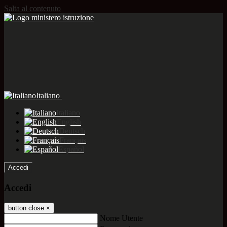
Salta al contenuto
Italiano
Italiano
English
Deutsch
Français
Español
Accedi
Accedi
button close
×
Nome Utente