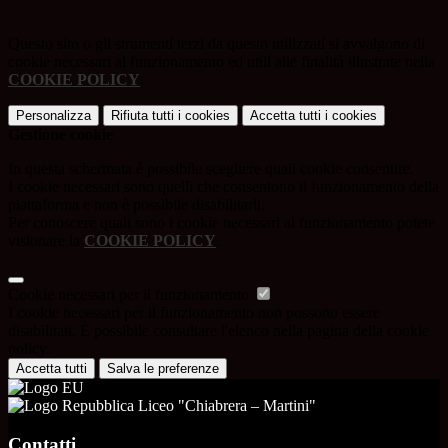
Questo sito o gli strumenti terzi da questo utilizzati si avvalgono di
cookie necessari al funzionamento ed utili alle finalità illustrate nella
COOKIE POLICY
.
Personalizza
Rifiuta tutti
i cookies
Accetta tutti
i cookies
Gestione cookie
In questa schermata è possibile scegliere quali cookie consentire.
I cookie necessari sono quelli che consentono il funzionamento della
piattaforma e non è possibile disabilitarli.
Per conoscere quali sono i cookie necessari al funzionamento potete
visionare la
COOKIE POLICY
.
Cookie necessari per il funzionamento
I cookie necessari per il funzionamento non possono essere
disabilitati. È possibile consultare l'elenco nella pagina della cookie
policy.
Accetta tutti
Salva le preferenze
Liceo "Chiabrera – Martini"
Contatti