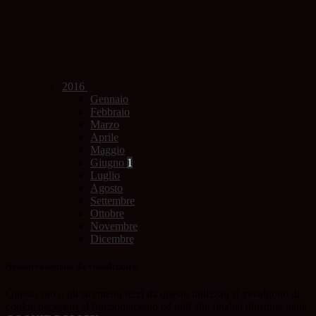
2016
Gennaio
Febbraio
Marzo
Aprile
Maggio
Giugno
1
Luglio
Agosto
Settembre
Ottobre
Novembre
Dicembre
Nessun contenuto da visualizzare
Questo sito o gli strumenti terzi da questo utilizzati si avvalgono di
cookie necessari al funzionamento ed utili alle finalità illustrate nella