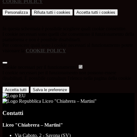
COOKIE POLICY
.
Personalizza
Rifiuta tutti
i cookies
Accetta tutti
i cookies
Gestione cookie
In questa schermata è possibile scegliere quali cookie consentire.
I cookie necessari sono quelli che consentono il funzionamento della
piattaforma e non è possibile disabilitarli.
Per conoscere quali sono i cookie necessari al funzionamento potete
visionare la
COOKIE POLICY
.
Cookie necessari per il funzionamento
I cookie necessari per il funzionamento non possono essere
disabilitati. È possibile consultare l'elenco nella pagina della cookie
policy.
Accetta tutti
Salva le preferenze
Liceo "Chiabrera – Martini"
Contatti
Liceo "Chiabrera – Martini"
Via Caboto, 2 - Savona (SV)