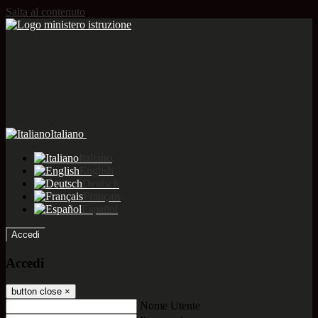
Salta al contenuto
Italiano
Italiano
English
Deutsch
Français
Español
Accedi
Accedi
button close
×
Nome Utente