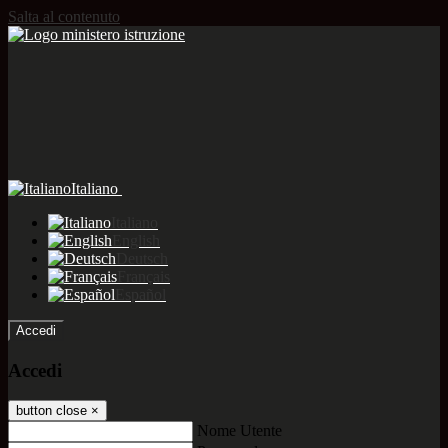
Salta al contenuto
Italiano
Italiano
English
Deutsch
Français
Español
Accedi
Accedi
button close
×
Nome Utente