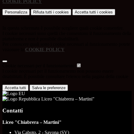
COOKIE POLICY
.
Personalizza
Rifiuta tutti
i cookies
Accetta tutti
i cookies
Gestione cookie
In questa schermata è possibile scegliere quali cookie consentire.
I cookie necessari sono quelli che consentono il funzionamento della
piattaforma e non è possibile disabilitarli.
Per conoscere quali sono i cookie necessari al funzionamento potete
visionare la
COOKIE POLICY
.
Cookie necessari per il funzionamento
I cookie necessari per il funzionamento non possono essere
disabilitati. È possibile consultare l'elenco nella pagina della cookie
policy.
Accetta tutti
Salva le preferenze
Liceo "Chiabrera – Martini"
Contatti
Liceo "Chiabrera – Martini"
Via Caboto, 2 - Savona (SV)