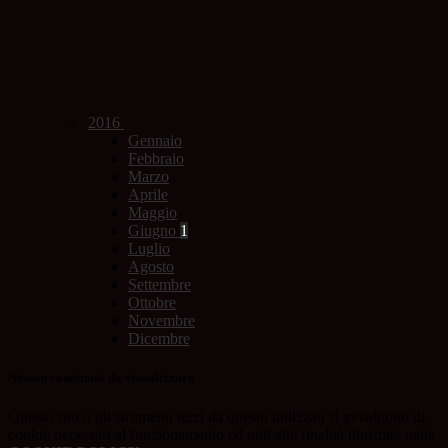
2016
Gennaio
Febbraio
Marzo
Aprile
Maggio
Giugno
1
Luglio
Agosto
Settembre
Ottobre
Novembre
Dicembre
Nessun contenuto da visualizzare
Questo sito o gli strumenti terzi da questo utilizzati si avvalgono di
cookie necessari al funzionamento ed utili alle finalità illustrate nella