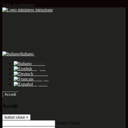
Salta al contenuto
Italiano
Italiano
English
Deutsch
Français
Español
Accedi
Accedi
button close
×
Nome Utente