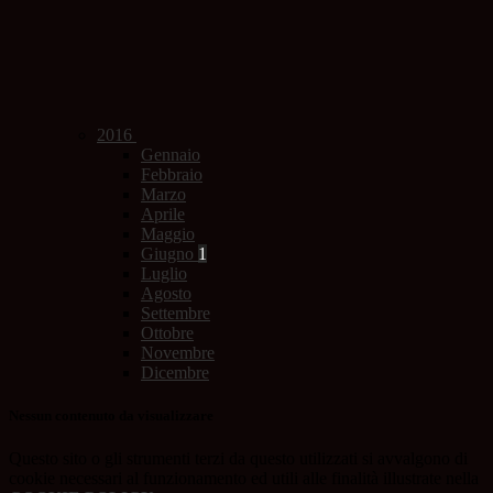
2016
Gennaio
Febbraio
Marzo
Aprile
Maggio
Giugno
1
Luglio
Agosto
Settembre
Ottobre
Novembre
Dicembre
Nessun contenuto da visualizzare
Questo sito o gli strumenti terzi da questo utilizzati si avvalgono di
cookie necessari al funzionamento ed utili alle finalità illustrate nella