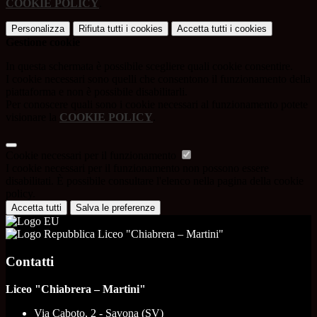
COOKIE POLICY
.
Personalizza
Rifiuta tutti
i cookies
Accetta tutti
i cookies
Gestione cookie
In questa schermata è possibile scegliere quali cookie consentire.
I cookie necessari sono quelli che consentono il funzionamento della
piattaforma e non è possibile disabilitarli.
Per conoscere quali sono i cookie necessari al funzionamento potete
visionare la
COOKIE POLICY
.
Cookie necessari per il funzionamento
I cookie necessari per il funzionamento non possono essere
disabilitati. È possibile consultare l'elenco nella pagina della cookie
policy.
Accetta tutti
Salva le preferenze
Liceo "Chiabrera – Martini"
Contatti
Liceo "Chiabrera – Martini"
Via Caboto, 2 - Savona (SV)